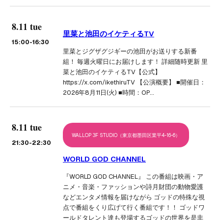
8.11 tue
里菜と池田のイケティるTV
15:00
-16:30
里菜とジグザグジギーの池田がお送りする新番
組！ 毎週火曜日にお届けします！ 詳細随時更新 里
菜と池田のイケティるTV【公式】
https://x.com/ikethiruTV 【公演概要】 ■開催日：
2026年8月11日(火) ■時間：OP…
8.11 tue
WALLOP 3F STUDIO（東京都墨田区業平4-16-6）
21:30
-22:30
WORLD GOD CHANNEL
『WORLD GOD CHANNEL』 この番組は映画・ア
ニメ・音楽・ファッションや詩月財団の動物愛護
などエンタメ情報を届けながら ゴッドの特殊な視
点で番組をくり広げて行く番組です！！ ゴッドワ
ールドタレント達も登場するゴッドの世界を是非