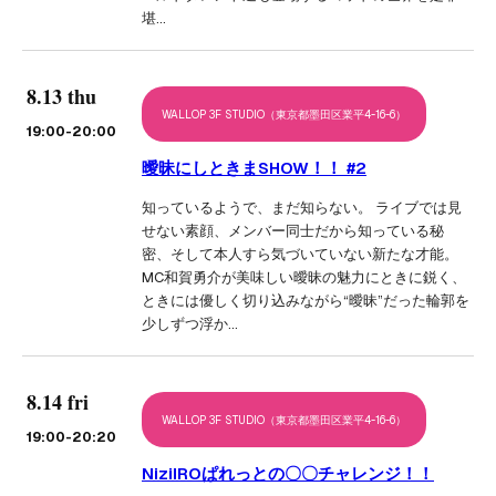
堪…
8.13 thu
WALLOP 3F STUDIO（東京都墨田区業平4-16-6）
19:00
-20:00
曖昧にしときまSHOW！！ #2
知っているようで、まだ知らない。 ライブでは見
せない素顔、メンバー同士だから知っている秘
密、そして本人すら気づいていない新たな才能。
MC和賀勇介が美味しい曖昧の魅力にときに鋭く、
ときには優しく切り込みながら“曖昧”だった輪郭を
少しずつ浮か…
8.14 fri
WALLOP 3F STUDIO（東京都墨田区業平4-16-6）
19:00
-20:20
NiziIROぱれっとの〇〇チャレンジ！！