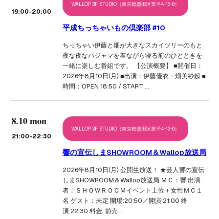
WALLOP 3F STUDIO（東京都墨田区業平4-16-6）
19:00
-20:00
平成ちっちゃいもの倶楽部 #10
ちっちゃい伊藤と畑が大きなスカイツリーのもと
夜な夜なパジャマを着ながら寝る前のひとときを
一緒に楽しむ番組です。 【公演概要】 ■開催日：
2026年8月10日(月) ■出演：伊藤優衣・畑美紗起 ■
時間：OPEN 18:50 / START …
8.10 mon
WALLOP 3F STUDIO（東京都墨田区業平4-16-6）
21:00
-22:30
響の宣伝しまSHOWROOM＆Wallop放送局
2026年8月10日(月) 公開生放送！ ★芸人響の宣伝
しまSHOWROOM＆Wallop放送局 ＭＣ：響 出演
者：ＳＨＯＷＲＯＯＭイベント上位＋女性ＭＣ１
名 ゲスト：未定 開場:20:50／開演:21:00 終
演:22:30 料金: 前売…