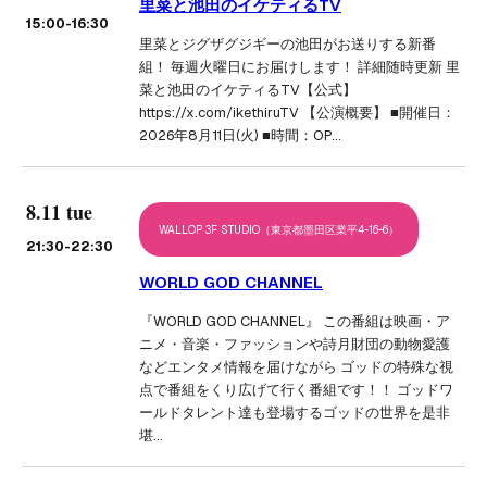
里菜と池田のイケティるTV
15:00
-16:30
里菜とジグザグジギーの池田がお送りする新番
組！ 毎週火曜日にお届けします！ 詳細随時更新 里
菜と池田のイケティるTV【公式】
https://x.com/ikethiruTV 【公演概要】 ■開催日：
2026年8月11日(火) ■時間：OP…
8.11 tue
WALLOP 3F STUDIO（東京都墨田区業平4-16-6）
21:30
-22:30
WORLD GOD CHANNEL
『WORLD GOD CHANNEL』 この番組は映画・ア
ニメ・音楽・ファッションや詩月財団の動物愛護
などエンタメ情報を届けながら ゴッドの特殊な視
点で番組をくり広げて行く番組です！！ ゴッドワ
ールドタレント達も登場するゴッドの世界を是非
堪…