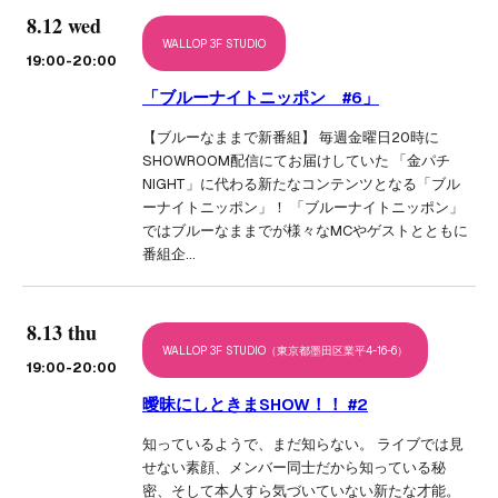
8.12 wed
WALLOP 3F STUDIO
19:00
-20:00
「ブルーナイトニッポン #6」
【ブルーなままで新番組】 毎週金曜日20時に
SHOWROOM配信にてお届けしていた 「金パチ
NIGHT」に代わる新たなコンテンツとなる「ブル
ーナイトニッポン」！ 「ブルーナイトニッポン」
ではブルーなままでが様々なMCやゲストとともに
番組企…
8.13 thu
WALLOP 3F STUDIO（東京都墨田区業平4-16-6）
19:00
-20:00
曖昧にしときまSHOW！！ #2
知っているようで、まだ知らない。 ライブでは見
せない素顔、メンバー同士だから知っている秘
密、そして本人すら気づいていない新たな才能。