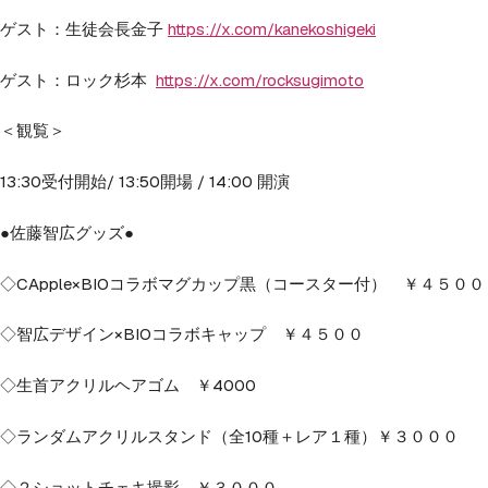
ゲスト：生徒会長金子
https://x.com/kanekoshigeki
ゲスト：ロック杉本
https://x.com/rocksugimoto
＜観覧＞
13:30受付開始/ 13:50開場 / 14:00 開演
●佐藤智広グッズ●
◇CApple×BIOコラボマグカップ黒（コースター付） ￥４５００
◇智広デザイン×BIOコラボキャップ ￥４５００
◇生首アクリルヘアゴム ￥4000
◇ランダムアクリルスタンド（全10種＋レア１種）￥３０００
◇２ショットチェキ撮影 ￥３０００