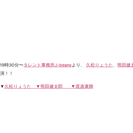
19時30分〜
タレント事務所J-beans
より、
久松りょうた
、
熊田健
演！！
▼
久松りょうた ▼
熊田健太郎 ▼
渡邉康輝