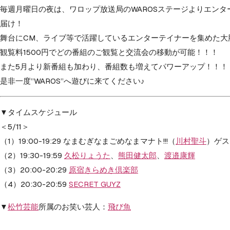
毎週月曜日の夜は、ワロップ放送局のWAROSステージよりエンタ
届け！
舞台にCM、ライブ等で活躍しているエンターテイナーを集めた大
観覧料1500円でどの番組のご観覧と交流会の移動が可能！！！
また5月より新番組も加わり、番組数も増えてパワーアップ！！！
是非一度”WAROS”へ遊びに来てください♪
▼タイムスケジュール
＜5/11＞
（1）19:00-19:29 なまむぎなまごめなまマナト!!!（
川村聖斗
）ゲス
（2）19:30-19:59
久松りょうた
、
熊田健太郎
、
渡邉康輝
（3）20:00-20:29
原宿きらめき倶楽部
（4）20:30-20:59
SECRET GUYZ
▼
松竹芸能
所属のお笑い芸人：
飛び魚