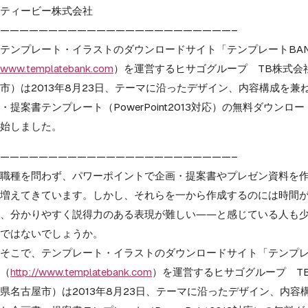
ティービー株式会社
——————————
——————————
————–
テンプレート・イラストのダウンロードサイト「
テンプレートBANK
www.templatebank.com
）
を運営するヒサゴグループ TB株式会
市）は2013年8月23日、テーマに沿ったデザイン、
内容構成を兼
・提案書テンプレート（PowerPoint2013対応）
の無料ダウンロー
始しました。
——————————
——————————
————–
職種を問わず、パワーポイントで企画・
提案書やプレゼン資料を
増えてきています。しかし、
それらを一から作成するのには時間
、分かりやすく説得力のある表現が難しい――
と感じている人も
ではないでしょうか。
そこで、テンプレート・イラストのダウンロードサイト「
テンプレ
（
http://www.templatebank.com
）
を運営するヒサゴグループ T
県名古屋市）は2013年8月23日、テーマに沿ったデザイン、
内容