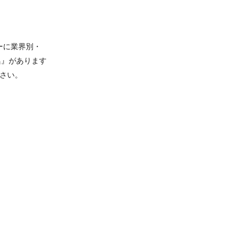
ーに業界別・
集』があります
ださい。