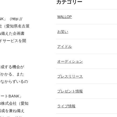
カテゴリー
WALLOP
」（http://
社（愛知県名古屋
お笑い
ね備えた企画書
ドサービスを開
アイドル
オーディション
作成する機会が
がかかる、また
プレスリリース
少なからずいるの
プレゼント情報
ートBANK」
B株式会社（愛知
ライブ情報
構成を兼ね備え