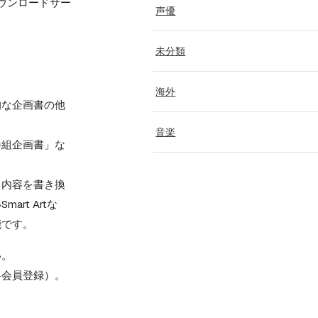
料ダウンロードサー
声優
未分類
海外
的な企画書の他
音楽
番組企画書」な
、
内容を書き換
art Artな
能です。
い。
料会員登録）。