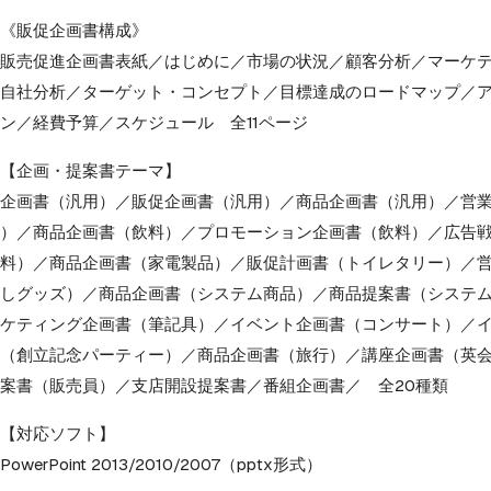
《販促企画書構成》
販売促進企画書表紙／はじめに／市場の状況／顧客分析／
マーケ
自社分析／ターゲット・コンセプト／目標達成のロードマップ／
ン／経費予算／スケジュール 全11ページ
【企画・提案書テーマ】
企画書（汎用）／販促企画書（汎用）／商品企画書（汎用）／
営
）／商品企画書（飲料）／プロモーション企画書（飲料）／
広告
料）／商品企画書（家電製品）／販促計画書（トイレタリー）／
しグッズ）／商品企画書（システム商品）／商品提案書（
システ
ケティング企画書（筆記具）／イベント企画書（コンサート）／
（創立記念パーティー）／商品企画書（旅行）／講座企画書（
英
案書（販売員）／支店開設提案書／番組企画書／ 全20種類
【対応ソフト】
PowerPoint 2013/2010/2007（pptx形式）