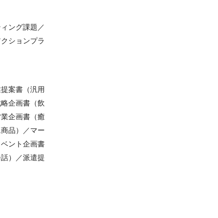
ティング課題／
アクションプラ
業提案書（汎用
戦略企画書（飲
営業企画書（癒
ム商品）／マー
イベント企画書
会話）／派遣提