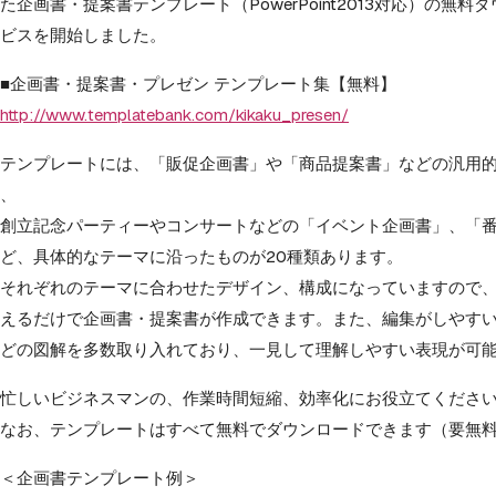
た企画書・提案書テンプレート（
PowerPoint2013対応）の無
ビスを開始しました。
■企画書・提案書・プレゼン テンプレート集【無料】
http://www.templatebank.com/
kikaku_presen/
テンプレートには、「販促企画書」や「商品提案書」
などの汎用
、
創立記念パーティーやコンサートなどの「イベント企画書」、「
ど、具体的なテーマに沿ったものが20種類あります。
それぞれのテーマに合わせたデザイン、構成になっていますので
えるだけで企画書・提案書が作成できます。また、
編集がしやすいSm
どの図解を多数取り入れており、
一見して理解しやすい表現が可
忙しいビジネスマンの、作業時間短縮、
効率化にお役立てくださ
なお、テンプレートはすべて無料でダウンロードできます（
要無
＜企画書テンプレート例＞