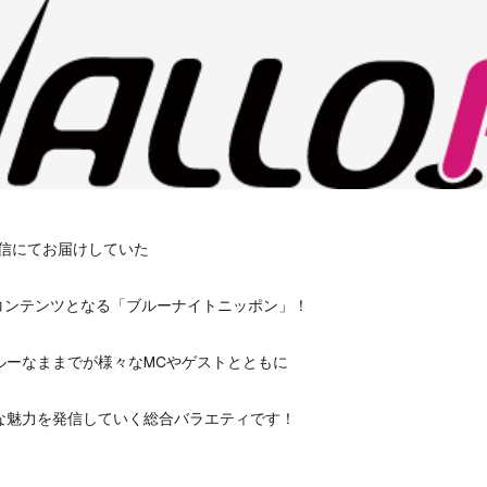
配信にてお届けしていた

なコンテンツとなる「ブルーナイトニッポン」！

ーなままでが様々なMCやゲストとともに

魅力を発信していく総合バラエティです！
