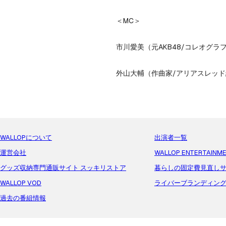
＜MC＞

市川愛美（元AKB48/コレオグラフ
外山大輔（作曲家/アリアスレッ
WALLOPについて
出演者一覧
運営会社
WALLOP ENTERTAINM
グッズ収納専門通販サイト スッキリストア
暮らしの固定費見直しサ
WALLOP VOD
ライバーブランディン
過去の番組情報