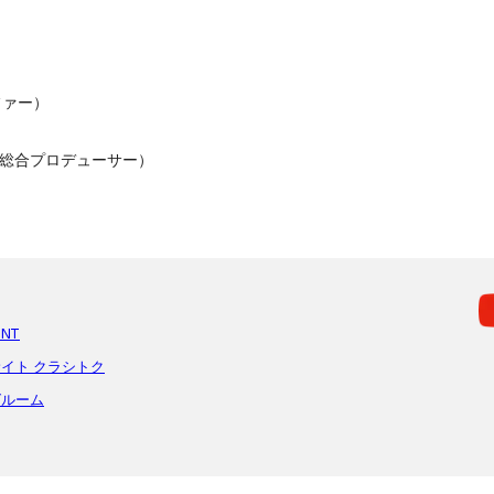
ァー）

ド総合プロデューサー）
ENT
イト クラシトク
グルーム