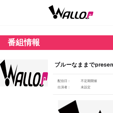
番組情報
ブルーなままでpres
配信日：
不定期開催
出演者：
未設定