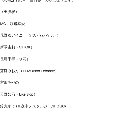
＜出演者＞
MC：渡邉幸愛
花野衣アイニー（はいうぃろう。）
新堂杏莉（CHiCK）
長尾千尋（水花）
蒼庭みおん（LEMONed Dreams!）
宮田あやの
天野如乃（Like Skip）
鈴丸すう (真夜中ノスタルジー/iHOLiC)