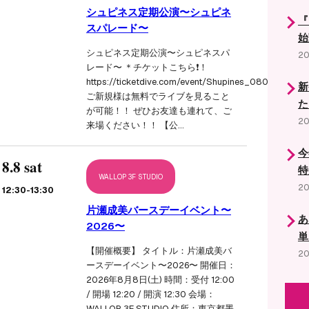
シュピネス定期公演〜シュピネ
『
スパレード〜
始
シュピネス定期公演〜シュピネスパ
20
レード〜 ＊チケットこちら❗️！
https://ticketdive.com/event/Shupines_0807
新
ご新規様は無料でライブを見ること
た
が可能！！ ぜひお友達も連れて、ご
20
来場ください！！ 【公…
今
8.8 sat
特
WALLOP 3F STUDIO
20
12:30
-13:30
片瀬成美バースデーイベント〜
あ
2026〜
単
【開催概要】 タイトル：片瀬成美バ
20
ースデーイベント〜2026〜 開催日：
2026年8月8日(土) 時間：受付 12:00
/ 開場 12:20 / 開演 12:30 会場：
WALLOP 3F STUDIO 住所：東京都墨