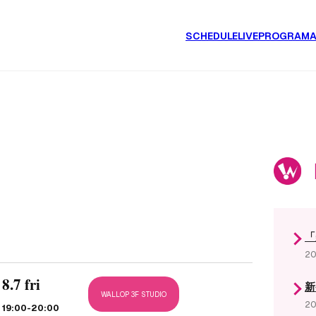
SCHEDULE
LIVE
PROGRAM
「
20
8.7 fri
新
WALLOP 3F STUDIO
20
19:00
-20:00