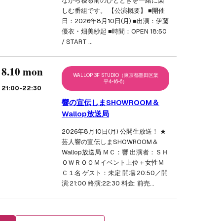
ながら寝る前のひとときを一緒に楽
しむ番組です。 【公演概要】 ■開催
日：2026年8月10日(月) ■出演：伊藤
優衣・畑美紗起 ■時間：OPEN 18:50
/ START …
8.10 mon
WALLOP 3F STUDIO（東京都墨田区業
平4-16-6）
21:00
-22:30
響の宣伝しまSHOWROOM＆
Wallop放送局
2026年8月10日(月) 公開生放送！ ★
芸人響の宣伝しまSHOWROOM＆
Wallop放送局 ＭＣ：響 出演者：ＳＨ
ＯＷＲＯＯＭイベント上位＋女性Ｍ
Ｃ１名 ゲスト：未定 開場:20:50／開
演:21:00 終演:22:30 料金: 前売…