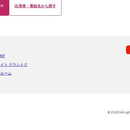
出演者・番組名から探す
7
件
ENT
イト クラシトク
グルーム
© 2026 All rig