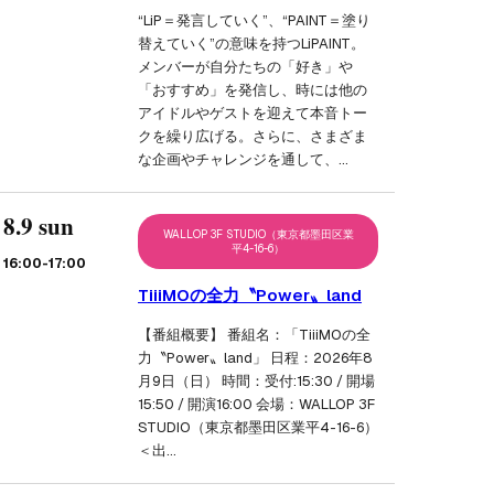
“LiP＝発言していく”、“PAINT＝塗り
替えていく”の意味を持つLiPAINT。
メンバーが自分たちの「好き」や
「おすすめ」を発信し、時には他の
アイドルやゲストを迎えて本音トー
クを繰り広げる。さらに、さまざま
な企画やチャレンジを通して、…
8.9 sun
WALLOP 3F STUDIO（東京都墨田区業
平4-16-6）
16:00
-17:00
TiiiMOの全力〝Power〟land
【番組概要】 番組名：「TiiiMOの全
力〝Power〟land」 日程：2026年8
月9日（日） 時間：受付:15:30 / 開場
15:50 / 開演16:00 会場：WALLOP 3F
STUDIO（東京都墨田区業平4-16-6）
＜出…