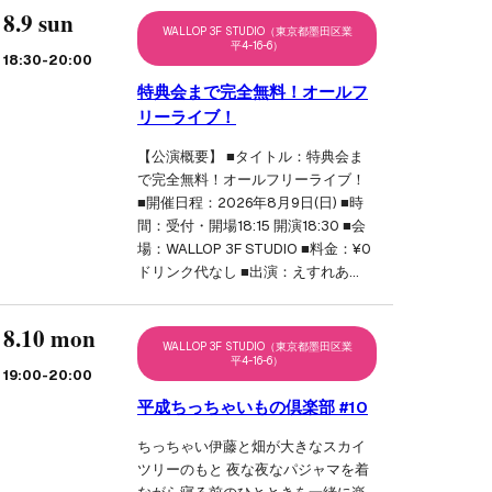
8.9 sun
WALLOP 3F STUDIO（東京都墨田区業
平4-16-6）
18:30
-20:00
特典会まで完全無料！オールフ
リーライブ！
【公演概要】 ■タイトル：特典会ま
で完全無料！オールフリーライブ！
■開催日程：2026年8月9日(日) ■時
間：受付・開場18:15 開演18:30 ■会
場：WALLOP 3F STUDIO ■料金：¥0
ドリンク代なし ■出演：えすれあ…
8.10 mon
WALLOP 3F STUDIO（東京都墨田区業
平4-16-6）
19:00
-20:00
平成ちっちゃいもの倶楽部 #10
ちっちゃい伊藤と畑が大きなスカイ
ツリーのもと 夜な夜なパジャマを着